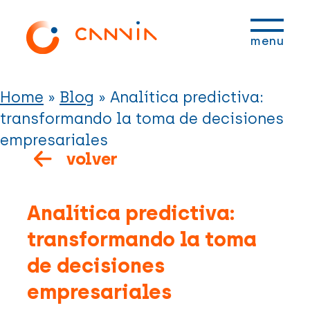
Saltar
Saltar
Saltar
Saltar
a
al
a
al
menu
la
contenido
la
pie
navegación
principal
barra
de
principal
lateral
página
Home
»
Blog
»
Analítica predictiva:
principal
transformando la toma de decisiones
empresariales
volver
Analítica predictiva:
transformando la toma
de decisiones
empresariales