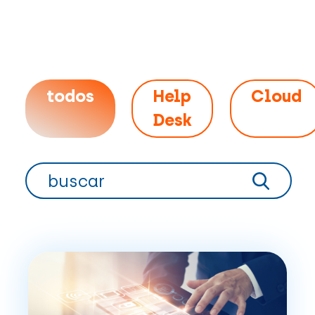
todos
Help
Cloud
Desk