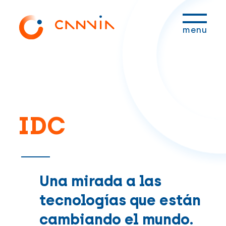
Saltar
Saltar
Saltar
Saltar
a
al
a
al
menu
la
contenido
la
pie
navegación
principal
barra
de
principal
lateral
página
principal
IDC
Una mirada a las
tecnologías que están
cambiando el mundo.