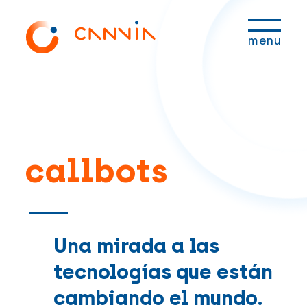
Saltar
Saltar
Saltar
Saltar
a
al
a
al
menu
la
contenido
la
pie
navegación
principal
barra
de
principal
lateral
página
principal
callbots
Una mirada a las
tecnologías que están
cambiando el mundo.